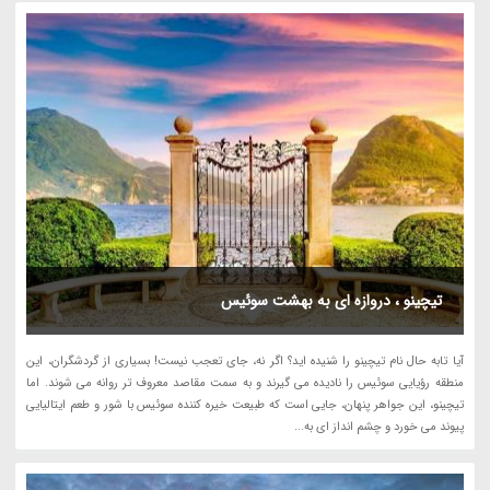
تیچینو ، دروازه ای به بهشت سوئیس
آیا تابه حال نام تیچینو را شنیده اید؟ اگر نه، جای تعجب نیست! بسیاری از گردشگران، این
منطقه رؤیایی سوئیس را نادیده می گیرند و به سمت مقاصد معروف تر روانه می شوند. اما
تیچینو، این جواهر پنهان، جایی است که طبیعت خیره کننده سوئیس با شور و طعم ایتالیایی
پیوند می خورد و چشم انداز ای به...