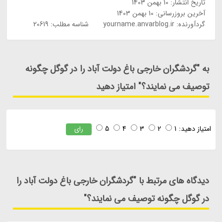
تاریخ انتشار:
10 بهمن 1403
آخرین بروزرسانی:
10 بهمن 1403
گردآورنده:
yourname.anvarblog.ir
شناسه مطلب: 20619
به "گردشگران خارجی باغ دولت آباد را در گوگل چگونه
توصیف می نمایند؟" امتیاز دهید
امتیاز دهید:
1
2
3
4
5
رای
دیدگاه های مرتبط با "گردشگران خارجی باغ دولت آباد را
در گوگل چگونه توصیف می نمایند؟"