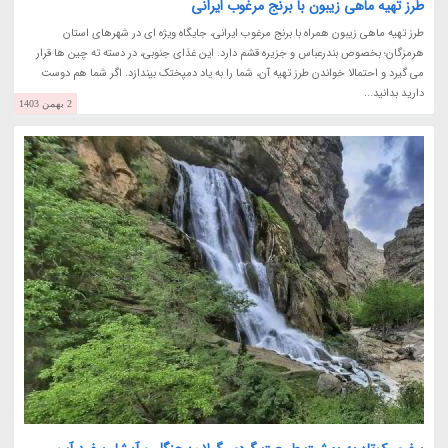
طرز تهیه ماهی زیبون با برنج مرغوب ایرانی
طرز تهیه ماهی زیبون همراه با برنج مرغوب ایرانی، جایگاه ویژه ای در شهرهای استان
هرمزگان؛ بخصوص بندرعباس و جزیره قشم دارد. این غذای جنوبی، در دسته ته چین ها قرار
می گیرد و احتمالا خواندن طرز تهیه آن، شما را به یاد دمپختک بیندازد. اگر شما هم دوست
دارید بدانید...
2 بهمن 1403