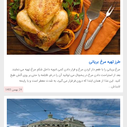
طرز تهیه مرغ بریانی
مرغ بریانی را با طعم دار کردن مرغ و قرار دادن کمی ادویه داخل شکم مرغ تهیه می نمایند.
بعد از استراحت دادن مرغ در یخچال می توانید آن را در فر، قابلمه یا حتی بر روی آتش طبخ
کنید. این غذا از همان ابتدا که درون فر قرار می گیرد، به شدت معطر است و با رایحه
لذیذش...
24 بهمن 1403