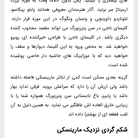
های بیشتری را ببینید. پس بدون اتلاف وقت به موزه بزرگ
ارمیتاژ سر بزنید. آثار هنرمندان معروفی همانند پابلو پیکاسو،
لئوناردو داوینچی و ونسان ونگوگ در این موزه قرار دارند.
کلیسای ناجی در سن پترزبورگ می تواند مقصد مجذوب کننده
دیگری باشد. در کلیسای ناجی با طراحی خیرکننده ای روبرو
خواهید شد. به محض ورود به این کلیسا، دیوارها و سقف را
خواهید دید که با موزاییک های حاشیه دار خاصی پوشیده
شده است.
گزینه بعدی ممکن است کمی از تئاتر مارینسکی فاصله داشته
باشد ولی ارزش آن را دارد که سراغش بروید. فرقی ندارد بهار
باشد یا پاییز، باغ تابستانی سن پترزبورگ همواره شما را با
زیبایی خارق العاده اش غافلگیر می نماید. به همین دلیل به آن
لقب قطعه ای از بهشترا داده اند.
شکم گردی نزدیک مارینسکی