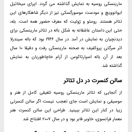
مارینسکی روسیه به نمایش گذاشته می گردد. اپرای میخائیل
ایوانوویچ و مودست موسورگسکی نیز از دیگر شاهکارهای این
تئاتر هستند. رومئو و ژولیت که معرف حضور همه است. بله،
حتی این داستان عاشقانه به شکل باله در تئاتر مارینسکی برای
دیدنچیان به نمایش در آمد. در سال 1946 بود که باله سیندرلا
اثر سرگئی پروکفیف به صحنه مارینسکی رفت و دقیقا 10 سال
بعد از آن باله اسپارتاکوس از آرام خاچاطوریان به نمایش
گذاشته شد.
سالن کنسرت در دل تئاتر
از آنجایی که تئاتر مارینسکی روسیه تلفیقی کامل از هنر و
موسیقی و نمایش است جای تعجب نیست اگر سالن کنسرتی
زیبا در کنار این تئاتر ببینید. طراحی این سالن کنسرت هنر
معمار فرانسوی، خاویر فابر بود و در سال 2007 افتتاح شد.