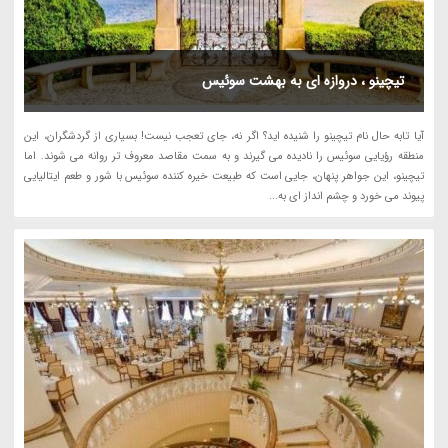
تیچینو ، دروازه ای به بهشت سوئیس
آیا تابه حال نام تیچینو را شنیده اید؟ اگر نه، جای تعجب نیست! بسیاری از گردشگران، این
منطقه رؤیایی سوئیس را نادیده می گیرند و به سمت مقاصد معروف تر روانه می شوند. اما
تیچینو، این جواهر پنهان، جایی است که طبیعت خیره کننده سوئیس با شور و طعم ایتالیایی
پیوند می خورد و چشم انداز ای به...