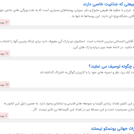
 طبیعتی که جذابیت خاصی دارند
کنید. ایران با منظره ها طبیعی متنوع و بکر، میزبان روستاهای بسیاری است که به علت ویژگی های خاص خو
ی جایگاه ویژه ای دارند. این روستاها نه تنها به...
17 بهمن 1403
تابی تابستانی برترین انتخاب است. استانبول دو پارک آبی معروف دارد؛ برای اینکه برترین آنها را انتخاب
 باشید. در ادامه همه چیز درباره پارک های آبی...
11 بهمن 1403
ل چگونه توصیف می نمایند؟
 آباد یزد، نظر و تجربه های خود را با کاربران گوگل به اشتراک گذاشته اند.
10 بهمن 1403
این کشور تعداد زیادی کلیسا و صومعه های قدیمی و تماشای وجود دارد. به همین دلیل این کشور به
 مسیحیت است و این مسئله نیز در تعداد این کلیساها بی تاثیر نیست. اگر...
5 بهمن 1403
اث جهانی یونسکو نیستند