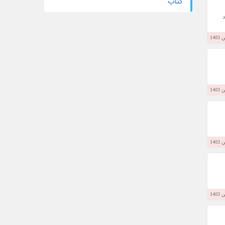
کتاب
د