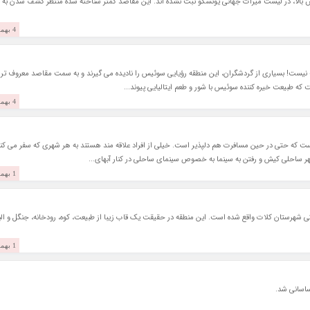
ش بالا، در لیست میراث جهانی یونسکو ثبت نشده اند. این مقاصد کمتر شناخته شده منتظر کشف شدن به
4 بهمن 1403
عجب نیست! بسیاری از گردشگران، این منطقه رؤیایی سوئیس را نادیده می گیرند و به سمت مقاصد معروف تر
 که طبیعت خیره کننده سوئیس با شور و طعم ایتالیایی پیوند...
4 بهمن 1403
ست که حتی در حین مسافرت هم دلپذیر است. خیلی از افراد علاقه مند هستند به هر شهری که سفر می کنن
هر ساحلی کیش و رفتن به سینما به خصوص سینمای ساحلی در کنار آبهای...
1 بهمن 1403
هرستان کلات واقع شده است. این منطقه در حقیقت یک قاب زیبا از طبیعت، کوه، رودخانه، جنگل و الب
1 بهمن 1403
اسانی شد.