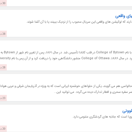
30 دی 1403
ای واقعی
ند که لوکیشن های واقعی این سریال محبوب را از نزدیک ببینند یا با آن آشنا شوند.
28 دی 1403
دانشگاه اتاوا (University of Ottawa) در سال 1848 با نام College of Bytown در قلب کانادا تأسیس شد. در سال 1861، پس از تغییر نام شهر از Bytown به
Ottawa، نام دانشگاه به College of Ottawa تغییر کرد. در سال 1866، College of Ottawa منشور دانشگاهی خو
28 دی 1403
الواسی هم می گویند، یکی از حلواهای خوشمزه ایرانی است که به ویژه در آذربایجان شرقی و غربی هوادا
ر سفره سحری و افطار تدارک دیده می گردد. می توانید این...
23 دی 1403
لوونی
اروپا است که جاذبه های گردشگری متنوعی دارد.
20 دی 1403