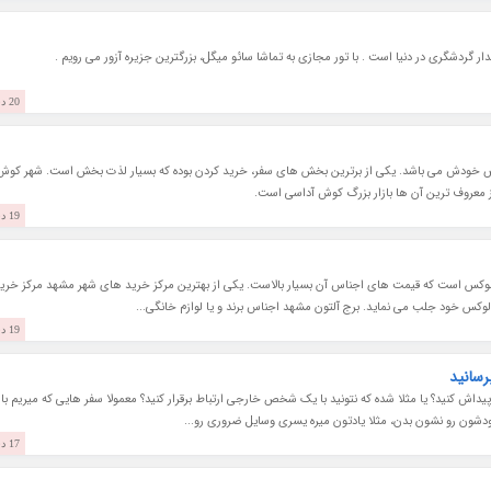
ار گردشگری در دنیا است . با تور مجازی به تماشا سائو میگل، بزرگترین جزیره آزور می رویم .
20 دی 1403
اص خودش می باشد. یکی از برترین بخش های سفر، خرید کردن بوده که بسیار لذت بخش است. شهر کوش
از معروف ترین آن ها بازار بزرگ کوش آداسی است.
19 دی 1403
لوکس است که قیمت های اجناس آن بسیار بالاست. یکی از بهترین مرکز خرید های شهر مشهد مرکز خری
لوکس خود جلب می نماید. برج آلتون مشهد اجناس برند و یا لوازم خانگی...
19 دی 1403
رسانید
پیداش کنید؟ یا مثلا شده که نتونید با یک شخص خارجی ارتباط برقرار کنید؟ معمولا سفر هایی که میریم با
دشون رو نشون بدن، مثلا یادتون میره یسری وسایل ضروری رو...
17 دی 1403