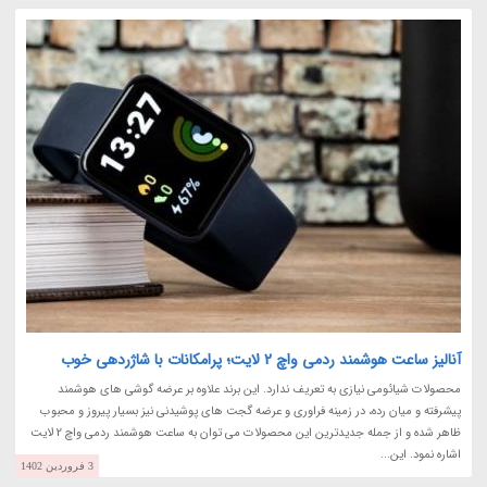
آنالیز ساعت هوشمند ردمی واچ 2 لایت؛ پرامکانات با شاژردهی خوب
محصولات شیائومی نیازی به تعریف ندارد. این برند علاوه بر عرضه گوشی های هوشمند
پیشرفته و میان رده، در زمینه فراوری و عرضه گجت های پوشیدنی نیز بسیار پیروز و محبوب
ظاهر شده و از جمله جدیدترین این محصولات می توان به ساعت هوشمند ردمی واچ 2 لایت
اشاره نمود. این...
3 فروردین 1402