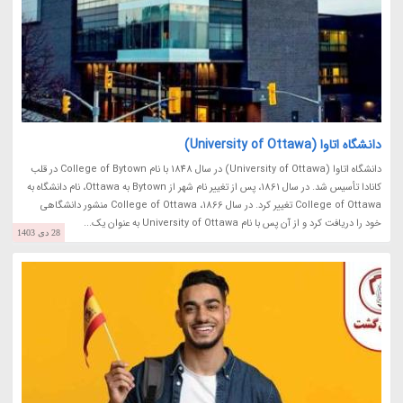
دانشگاه اتاوا (University of Ottawa)
دانشگاه اتاوا (University of Ottawa) در سال 1848 با نام College of Bytown در قلب
کانادا تأسیس شد. در سال 1861، پس از تغییر نام شهر از Bytown به Ottawa، نام دانشگاه به
College of Ottawa تغییر کرد. در سال 1866، College of Ottawa منشور دانشگاهی
خود را دریافت کرد و از آن پس با نام University of Ottawa به عنوان یک...
28 دی 1403