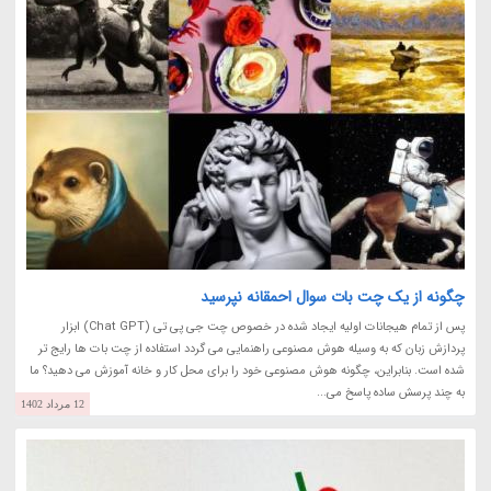
چگونه از یک چت بات سوال احمقانه نپرسید
پس از تمام هیجانات اولیه ایجاد شده در خصوص چت جی پی تی (Chat GPT) ابزار
پردازش زبان که به وسیله هوش مصنوعی راهنمایی می گردد استفاده از چت بات ها رایج تر
شده است. بنابراین، چگونه هوش مصنوعی خود را برای محل کار و خانه آموزش می دهید؟ ما
به چند پرسش ساده پاسخ می...
12 مرداد 1402