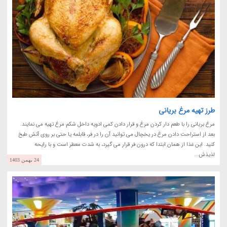
طرز تهیه مرغ بریانی
مرغ بریانی را با طعم دار کردن مرغ و قرار دادن کمی ادویه داخل شکم مرغ تهیه می نمایند.
بعد از استراحت دادن مرغ در یخچال می توانید آن را در فر، قابلمه یا حتی بر روی آتش طبخ
کنید. این غذا از همان ابتدا که درون فر قرار می گیرد، به شدت معطر است و با رایحه
لذیذش...
24 بهمن 1403