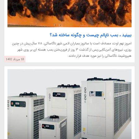
ببینید ، بمب ناپالم چیست و چگونه ساخته شد؟
امروز نهم اوت، مصادف است با سالروز بمباران اتمی شهر ناگاساکی. 78 سال پیش در چنین
روزی، نیروهای آمریکایی پس از گذشت 3 روز از فروریختن بمب هسته ای بر روی شهر
هیروشیما، ناگاساکی را نیز مورد هدف قرار دادند.
18 مرداد 1402