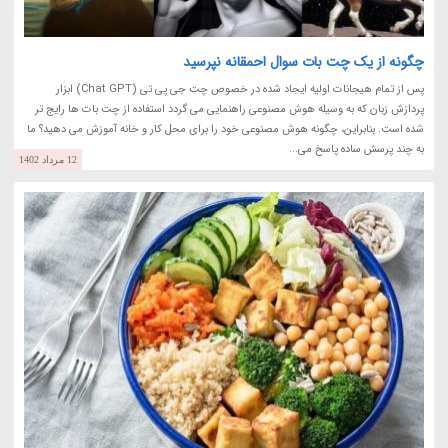
چگونه از یک چت بات سوال احمقانه نپرسید
پس از تمام هیجانات اولیه ایجاد شده در خصوص چت جی پی تی (Chat GPT) ابزار
پردازش زبان که به وسیله هوش مصنوعی راهنمایی می گردد استفاده از چت بات ها رایج تر
شده است. بنابراین، چگونه هوش مصنوعی خود را برای محل کار و خانه آموزش می دهید؟ ما
به چند پرسش ساده پاسخ می...
12 مرداد 1402