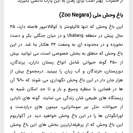
از حشرات. بهتر است برای رفتن به این پارک تاکسی بگیرید.
باغ وحش ملی (Zoo Negara)
این باغ وحش که تنها 5کیلومتر با کوالالامپور فاصله دارد، 45
سال پیش در منطقه Uluklang و در میان جنگلی بکر و دست
نخورده و در محدوده ای به وسعت 44 هکتار بنا شد. در این
باغ وحش که متعلق به بخش خصوصی است، می توانید بیش
از 450 گونه حیوانی شامل انواع پستان داران، پرندگان،
دوزیستان، خزندگان و آب زیان را ببینید. درمجموع بیش از
هزار جان دار در این باغ وحش نگهداری می شوند که 90% آن
ها در فضایی با منظره وسیع و باز و تا حد امکان شبیه به
زیستگاه های طبیعی شان زندگی می نمایند. گونه های نایابی
از حیوانات مثل ببر سوماترایی، میمون های درازدست و
اورانگوتان ها را در این باغ وحش خواهید دید. در آکواریوم
این باغ وحش که از پرطرفدارترین بخش های این باغ وحش