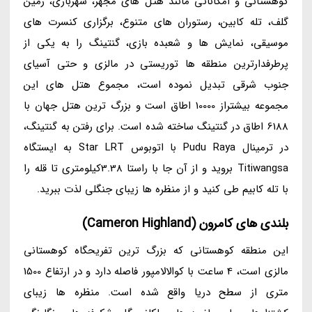
کوهستانی و امکاناتی مانند هتل های مجهز، شهربازی، زمین
گلف، تله کابین، رستوران های متنوع، برگزاری کنسرت های
موسیقی، نمایش ها و شعبده بازی، گنتینگ را به یکی از
پرطرفدارترین منطقه ها توریستی در مالزی و حتی آسیای
جنوب شرقی تبدیل نموده است، مجموع هتل های این
مجموعه بیشتراز 10000 اطاق است و بزرگ ترین هتل جهان با
6188 اطاق در گنتینگ ساخته شده است. برای رفتن به گنتینگ،
در ترمینال Pudu Raya با اتوبوس Star LRT به ایستگاه
Titiwangsa بروید و از آن جا با راستا 3.38کیلومتری تا قله را
با تله کابیم طی کنید و از منظره ها زیبای جنگلی لذت ببرید.
بلندی های کامرون (Cameron Highland)
این منطقه کوهستانی که بزرگ ترین تفریحگاه کوهستانی
مالزی است، 4 ساعت با کوالالامپور فاصله دارد و در ارتفاع 1500
متری از سطح دریا واقع شده است. منظره ها زیبای