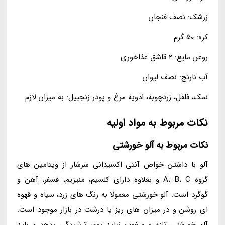
زرشک: نصف فنجان
کره: 50 گرم
روغن مایع: 2 قاشق غذاخوری
آب نارنج: نصف لیوان
نمک، فلفل، زردچوبه، ادویه مرغ و پودر زنجبیل: به میزان لازم
نکات مربوط به مواد اولیه
نکات مربوط به آلو خورشتی
آلو با داشتن خواص آنتی اکسیدانی سرشار از ویتامین های
گروه A، B، C و بعلاوه دارای کلسیم، منیزیم، فسفر، آهن و
گوگرد است. آلو خورشتی معمولا به رنگ های زرد، سیاه و قهوه
ای روشن و در میزان های ریز یا درشت در بازار موجود است.
آلو خورشتی تازه و مرغوب نباید بوی ترشیدگی بدهد و باید