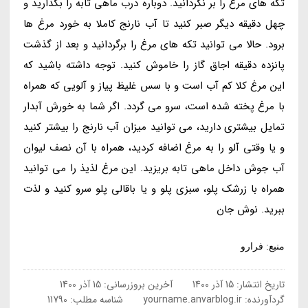
تکه های مرغ را بر نگردانید. دوباره درب ماهی تابه را بگذارید و
چهل دقیقه دیگر صبر کنید تا آب نارنج کاملا به خورد مرغ ها
برود. حالا می توانید تکه های مرغ را برگردانید و بعد از گذشت
پانزده دقیقه اجاق گاز را خاموش کنید. توجه داشته باشید که
این مرغ کلا کم آب است و با سس غلیظ پیاز و آلویی که همراه
با مرغ پخته شده است، سرو می گردد. اگر شما به خورش آبدار
تمایل بیشتری دارید، می توانید میزان آب نارنج را بیشتر کنید
و یا وقتی آلو را به مرغ اضافه کردید، همراه با آن نصف لیوان
آب جوش داخل ماهی تابه بریزید. این مرغ لذیذ را می توانید
همراه با زرشک پلو، سبزی پلو و یا باقالی پلو سرو کنید و لذت
ببرید. نوش جان
منبع: فرارو
تاریخ انتشار:
15 آذر 1400
آخرین بروزرسانی:
15 آذر 1400
گردآورنده:
yourname.anvarblog.ir
شناسه مطلب: 11790